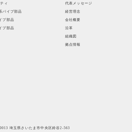
リティ
代表メッセージ
系パイプ部品
経営理念
イプ部品
会社概要
イプ部品
沿革
組織図
拠点情報
-0013 埼玉県さいたま市中央区鈴谷2-563