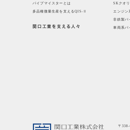
パイプマイスターとは
SKクオ
多品種微量生産を支えるQIS-Ⅱ
エンジン
非鉄製パ
関口工業を支える人々
車両系パ
〒338